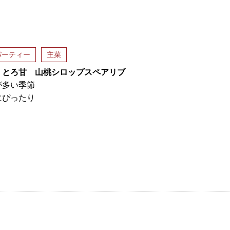
パーティー
主菜
 とろ甘 山桃シロップスペアリブ
が多い季節
にぴったり